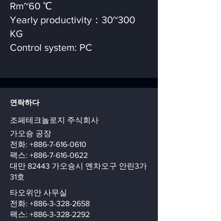
Rm~60 ℃
Yearly productivity：30~300
KG
Control system: PC
연락하다
조페테크놀로지 주식회사
가오슝 공장
전화:
+886-7-616-0610
팩스:
+886-7-616-0622
대만 82443 가오슝시 옌차오구 안린3가
31호
타오위안 사무실
전화:
+886-3-328-2658
팩스:
+886-3-328-2292