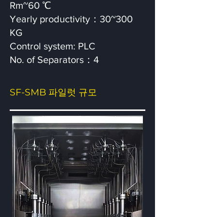
Rm~60 ℃
Yearly productivity：30~300
KG
Control system: PLC
No. of Separators：4
SF-SMB 파일럿 규모